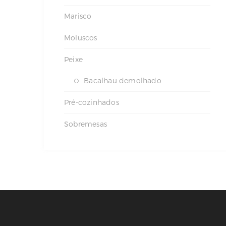
Marisco
Moluscos
Peixe
Bacalhau demolhado
Pré-cozinhados
Sobremesas