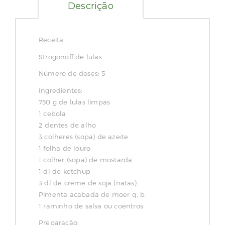
Descrição
Receita:
Strogonoff de lulas
Número de doses: 5
Ingredientes:
750 g de lulas limpas
1 cebola
2 dentes de alho
3 colheres (sopa) de azeite
1 folha de louro
1 colher (sopa) de mostarda
1 dl de ketchup
3 dl de creme de soja (natas)
Pimenta acabada de moer q. b.
1 raminho de salsa ou coentros
Preparação: